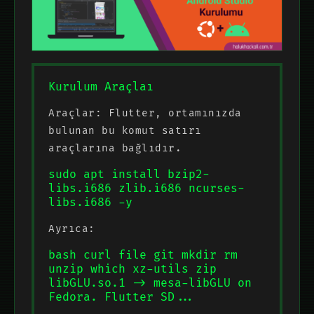
Kurulum Araçlaı
Araçlar: Flutter, ortamınızda
bulunan bu komut satırı
araçlarına bağlıdır.
sudo apt install bzip2-
libs.i686 zlib.i686 ncurses-
libs.i686 -y
Ayrıca:
bash curl file git mkdir rm
unzip which xz-utils zip
libGLU.so.1 -> mesa-libGLU on
Fedora. Flutter SD...