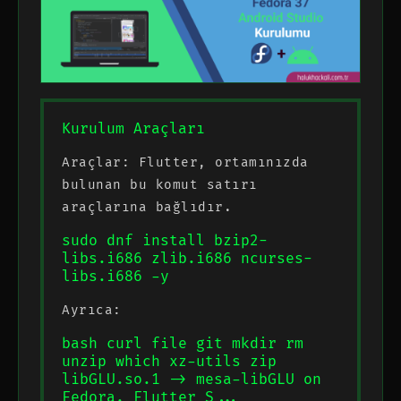
Kurulum Araçları
Araçlar: Flutter, ortamınızda
bulunan bu komut satırı
araçlarına bağlıdır.
sudo dnf install bzip2-
libs.i686 zlib.i686 ncurses-
libs.i686 -y
Ayrıca:
bash curl file git mkdir rm
unzip which xz-utils zip
libGLU.so.1 -> mesa-libGLU on
Fedora. Flutter S...