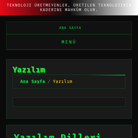
TEKNOLOJI ÜRETMEYENLER, ÜRETILEN TEKNOLOJININ
KADERINE MAHKÛM OLUR.
ANA SAYFA
MENÜ
Y
a
z
ı
l
ı
m
Ana Sayfa
/
Yazılım
Yazılım Dilleri