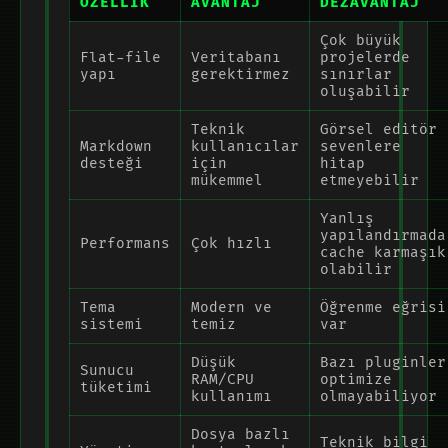
ÖZELLIK
AVANTAJ
DEZAVANTAJ
Çok büyük
Flat-file
Veritabanı
projelerde
yapı
gerektirmez
sınırlar
oluşabilir
Teknik
Görsel editör
Markdown
kullanıcılar
sevenlere
desteği
için
hitap
mükemmel
etmeyebilir
Yanlış
yapılandırmada
Performans
Çok hızlı
cache karmaşık
olabilir
Tema
Modern ve
Öğrenme eğrisi
sistemi
temiz
var
Düşük
Bazı pluginler
Sunucu
RAM/CPU
optimize
tüketimi
kullanımı
olmayabiliyor
Dosya bazlı
Teknik bilgi