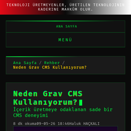
TEKNOLOJI ÜRETMEYENLER, ÜRETILEN TEKNOLOJININ
KADERINE MAHKÛM OLUR.
ANA SAYFA
MENÜ
Ana Sayfa
/
Rehber
/
Neden Grav CMS Kullanıyorum?
N
e
d
e
n
G
r
a
v
C
M
S
K
u
l
l
a
n
ı
y
o
r
u
m
?
İçerik üretmeye odaklanan sade bir
CMS deneyimi
8 dk okuma
09-05-26 18:46
Haluk HAÇKALI